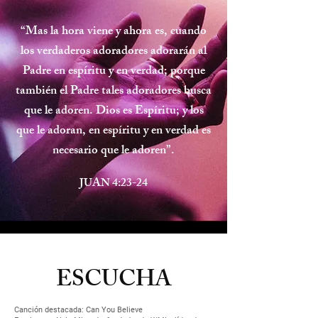
“Mas la hora viene y ahora es, cuando
los verdaderos adoradores adorarán al
Padre en espíritu y en verdad; porque
también el Padre tales adoradores busca
que le adoren. Dios es Espíritu; y los
que le adoran, en espíritu y en verdad es
necesario que le adoren”.
JUAN 4:23-24
ESCUCHA
Canción destacada: Can You Believe